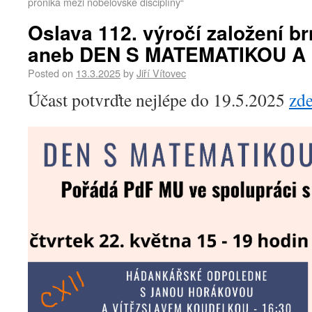
proniká mezi nobelovské disciplíny“
Oslava 112. výročí založení 
aneb DEN S MATEMATIKOU A
Posted on
13.3.2025
by
Jiří Vítovec
Účast potvrďte nejlépe do 19.5.2025
zd