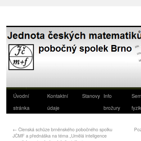
Úvodní
Kontaktní
Stanovy
Info
Sem
stránka
údaje
brožury
fyzi
←
Členská schůze brněnského pobočného spolku
Poz
JČMF a přednáška na téma „Umělá inteligence