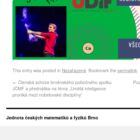
This entry was posted in
Nezařazené
. Bookmark the
permalink
.
←
Členská schůze brněnského pobočného spolku
Poz
JČMF a přednáška na téma „Umělá inteligence
proniká mezi nobelovské disciplíny“
Jednota českých matematiků a fyziků Brno