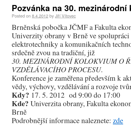
Pozvánka na 30. mezinárodní
Posted on
8.4.2012
by
Jiří Vítovec
Brněnská pobočka JČMF a Fakulta ek
Univerzity obrany v Brně ve spolupráci
elektrotechniky a komunikačních techn
srdečně zvou na tradiční, již
30. MEZINÁRODNÍ KOLOKVIUM O Ř
VZDĚLÁVACÍHO PROCESU
.
Konference je zaměřena především k a
vědy, výchovy, vzdělávání a rozvoje tvů
Kdy?
17. 5. 2012 od 9:00 do 17:00
Kde?
Univerzita obrany, Fakulta ekon
Brně
Podrobnější informace naleznete:
zde