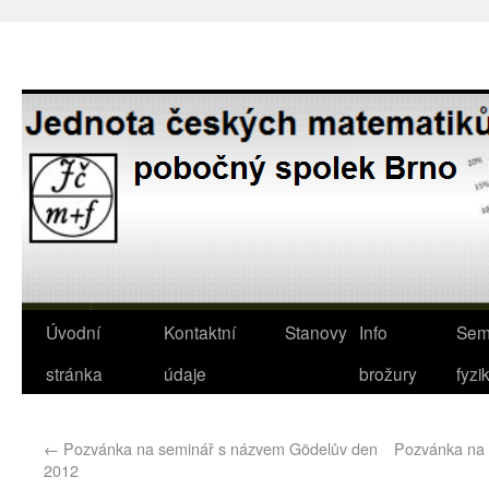
Úvodní
Kontaktní
Stanovy
Info
Sem
stránka
údaje
brožury
fyzi
←
Pozvánka na seminář s názvem Gödelův den
Pozvánka na 
2012