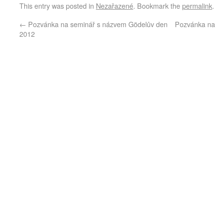
This entry was posted in
Nezařazené
. Bookmark the
permalink
.
←
Pozvánka na seminář s názvem Gödelův den
Pozvánka na 
2012