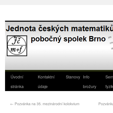
Úvodní
Kontaktní
Stanovy
Info
Sem
stránka
údaje
brožury
fyzi
←
Pozvánka na 35. mezinárodní kolokvium
Pozvánka