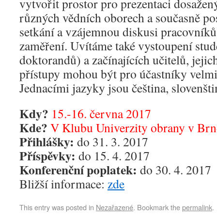
vytvořit prostor pro prezentaci dosaže
různých vědních oborech a současně po
setkání a vzájemnou diskusi pracovníků
zaměření. Uvítáme také vystoupení stud
doktorandů) a začínajících učitelů, jeji
přístupy mohou být pro účastníky velmi
Jednacími jazyky jsou čeština, slovenštin
Kdy?
15.-16. června 2017
Kde?
V Klubu Univerzity obrany v Brn
Přihlášky:
do 31. 3. 2017
Příspěvky:
do 15. 4. 2017
Konferenční poplatek:
do 30. 4. 2017
Bližší informace:
zde
This entry was posted in
Nezařazené
. Bookmark the
permalink
.