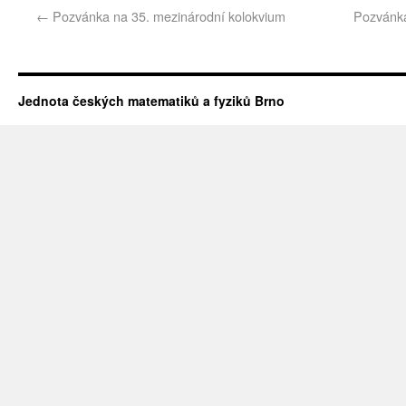
←
Pozvánka na 35. mezinárodní kolokvium
Pozvánka
Jednota českých matematiků a fyziků Brno