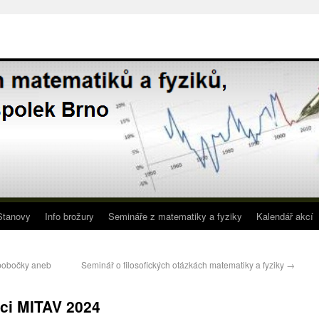
Stanovy
Info brožury
Semináře z matematiky a fyziky
Kalendář akcí
 pobočky aneb
Seminář o filosofických otázkách matematiky a fyziky
→
ci MITAV 2024