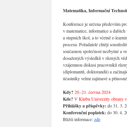
Matematika, Informační Technol
Konference je určena především pro 
v matematice, informatice a dalšíc
a stupních škol, a to včetně e-learn
procesu. Pořadatelé chtějí soustředi
současnou společnost nezbytné a vel
dosažených výsledků v různých věd
vzájemnou diskusi pracovníků různý
(diplomantů, doktorandů) a začínají
účastníky velmi zajímavé a přínosné.
Kdy?
20.-21. června 2024
Kde?
V Klubu Univerzity obrany 
Přihlášky a příspěvky:
do 31. 3. 
Konferenční poplatek:
do 30. 4. 
Bližší informace:
zde