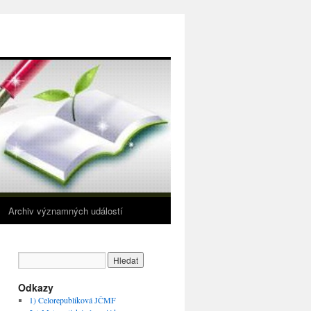
Archiv významných událostí
Odkazy
1) Celorepubliková JČMF