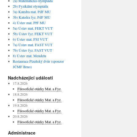
2a) Matematická olympiáda
2b) Fyzikální olympiáda
3a) Katedra mat. PdF MU
3b) Katedra fyz. PdF MU
4) Ústav mat. PřF MU
5a) Ústav mat. FEKT VUT
5b) Ústav fyz. FEKT VUT
6) Ústav mat. FSI VUT
7a) Ústav mat. FAST VUT
7b) Ústav fyz. FAST VUT
8) Ústav mat. Mendelu
Restaurace Plzeňský dvůr (sponzor
JČMF Brno)
Nadcházející události
17.8.2026
Filosofické otázky Mat. a Fyz.
18.8.2026
Filosofické otázky Mat. a Fyz.
19.8.2026
Filosofické otázky Mat. a Fyz.
20.8.2026
Filosofické otázky Mat. a Fyz.
Administrace