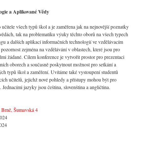
ogie a Aplikované Vědy
učitele všech typů škol a je zaměřena jak na nejnovější poznatky
h vědách, tak na problematiku výuky těchto oborů na všech typech
ingu a dalších aplikací informačních technologií ve vzdělávacím
t pozornost zejména na vzdělávání v oblastech, které jsou pro
mi žádané. Cílem konference je vytvořit prostor pro prezentaci
ních oborech a současně poskytnout možnost pro setkání a
ch typů škol a zaměření. Uvítáme také vystoupení studentů
cích učitelů, jejichž nové pohledy a přístupy mohou být pro
 Jednacími jazyky jsou čeština, slovenština a angličtina.
v Brně, Šumavská 4
2024
2024