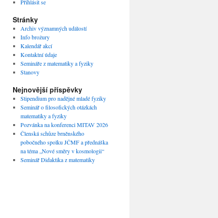
Přihlásit se
Stránky
Archiv významných událostí
Info brožury
Kalendář akcí
Kontaktní údaje
Semináře z matematiky a fyziky
Stanovy
Nejnovější příspěvky
Stipendium pro nadějné mladé fyziky
Seminář o filosofických otázkách
matematiky a fyziky
Pozvánka na konferenci MITAV 2026
Členská schůze brněnského
pobočného spolku JČMF a přednáška
na téma „Nové směry v kosmologii“
Seminář Didaktika z matematiky