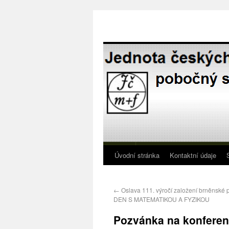
Úvodní stránka
Kontaktní údaje
←
Oslava 111. výročí založení brněnské
DEN S MATEMATIKOU A FYZIKOU
Pozvánka na konferen