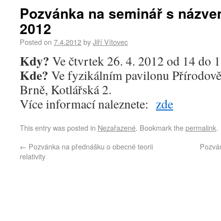
Pozvánka na seminář s názve
2012
Posted on
7.4.2012
by
Jiří Vítovec
Kdy?
Ve čtvrtek 26. 4. 2012 od 14 do 1
Kde?
Ve fyzikálním pavilonu Přírodov
Brně, Kotlářská 2.
Více informací naleznete:
zde
This entry was posted in
Nezařazené
. Bookmark the
permalink
.
←
Pozvánka na přednášku o obecné teorii
Pozván
relativity