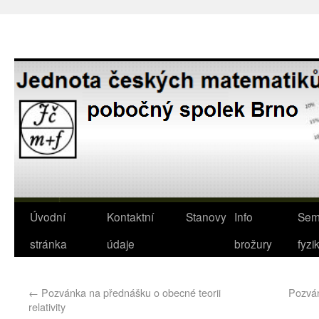
Úvodní
Kontaktní
Stanovy
Info
Sem
stránka
údaje
brožury
fyzi
←
Pozvánka na přednášku o obecné teorii
Pozván
relativity