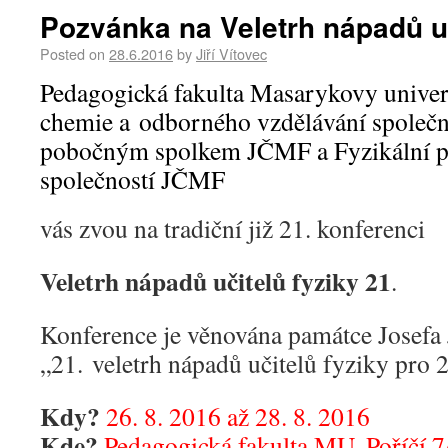
Pozvánka na Veletrh nápadů uč
Posted on
28.6.2016
by
Jiří Vítovec
Pedagogická fakulta Masarykovy univerz
chemie a odborného vzdělávání společ
pobočným spolkem JČMF a Fyzikální 
společností JČMF
vás zvou na tradiční již 21. konferenci
Veletrh nápadů učitelů fyziky 21
.
Konference je věnována památce Josefa J
„21. veletrh nápadů učitelů fyziky pro 21
Kdy?
26. 8. 2016 až 28. 8. 2016
Kde?
Pedagogická fakulta MU, Poříčí 7