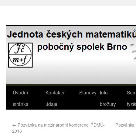
Úvodní
Kontaktní
Stanovy
Info
Sem
stránka
údaje
brožury
fyzi
←
Pozvánka na mezinárodní konferenci PDMU-
Pozvánka 
2016