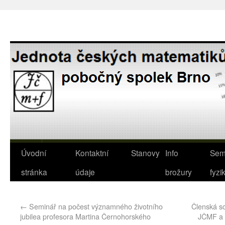
Úvodní
Kontaktní
Stanovy
Info
Sem
stránka
údaje
brožury
fyzi
←
Seminář na počest významného životního
Členská s
jubilea profesora Martina Černohorského
JČMF a 