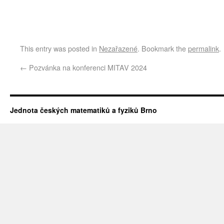
This entry was posted in
Nezařazené
. Bookmark the
permalink
.
←
Pozvánka na konferenci MITAV 2024
Jednota českých matematiků a fyziků Brno