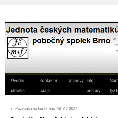
Úvodní
Kontaktní
Stanovy
Info
Sem
stránka
údaje
brožury
fyzi
←
Pozvánka na konferenci MITAV 2024