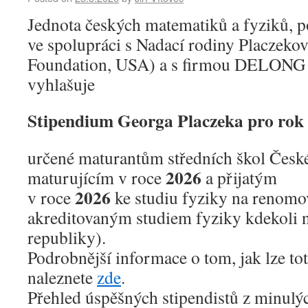
Jednota českých matematiků a fyziků, 
ve spolupráci s Nadací rodiny Placzeko
Foundation, USA) a s firmou DELON
vyhlašuje
Stipendium Georga Placzeka pro rok
určené maturantům středních škol Česk
2026
maturujícím v roce
a přijatým
2026
v roce
ke studiu fyziky na renomov
akreditovaným studiem fyziky kdekoli n
republiky).
Podrobnější informace o tom, jak lze tot
naleznete
zde
.
Přehled úspěšných stipendistů z minulýc