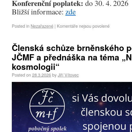
Konferenční poplatek:
do 30. 4. 2026
Bližší informace:
zde
Posted in
Nezařazené
|
Komentáře nejsou povolené
Členská schůze brněnského 
JČMF a přednáška na téma „N
kosmologii“
Posted on
28.3.2026
by
Jiří Vítovec