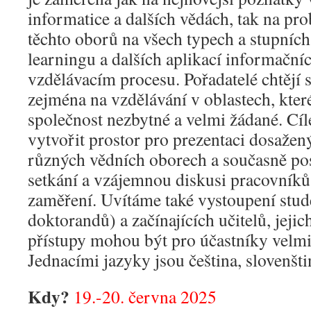
informatice a dalších vědách, tak na p
těchto oborů na všech typech a stupních 
learningu a dalších aplikací informační
vzdělávacím procesu. Pořadatelé chtějí 
zejména na vzdělávání v oblastech, kter
společnost nezbytné a velmi žádané. Cí
vytvořit prostor pro prezentaci dosaže
různých vědních oborech a současně po
setkání a vzájemnou diskusi pracovníků
zaměření. Uvítáme také vystoupení stud
doktorandů) a začínajících učitelů, jeji
přístupy mohou být pro účastníky velmi
Jednacími jazyky jsou čeština, slovenštin
Kdy?
19.-20. června 2025