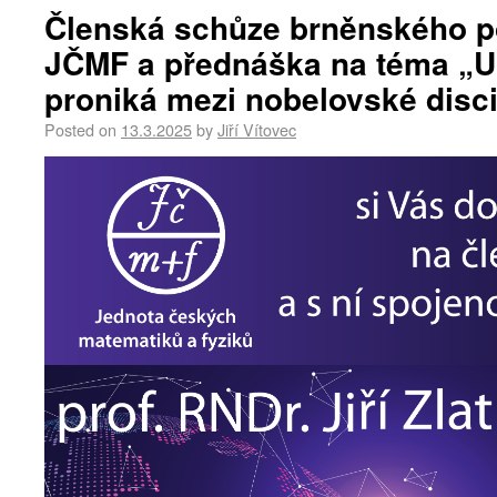
Členská schůze brněnského 
JČMF a přednáška na téma „U
proniká mezi nobelovské disci
Posted on
13.3.2025
by
Jiří Vítovec