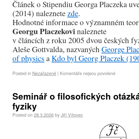
Článek o Stipendiu Georga Placzeka uve
(2014) naleznete
zde
.
Hodnotné informace o významném teore
Georgu Placzekovi
naleznete
v článcích z roku 2005 dvou českých fyz
Aleše Gottvalda, nazvaných
George Plac
of physics
a
Kdo byl Georg Placzek (19
Posted in
Nezařazené
|
Komentáře nejsou povolené
Seminář o filosofických otáz
fyziky
Posted on
28.3.2026
by
Jiří Vítovec