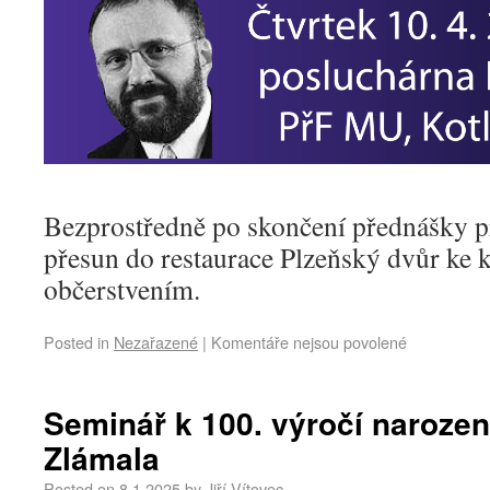
Bezprostředně po skončení přednášky p
přesun do restaurace Plzeňský dvůr ke 
občerstvením.
Posted in
Nezařazené
|
Komentáře nejsou povolené
Seminář k 100. výročí narození
Zlámala
Posted on
8.1.2025
by
Jiří Vítovec