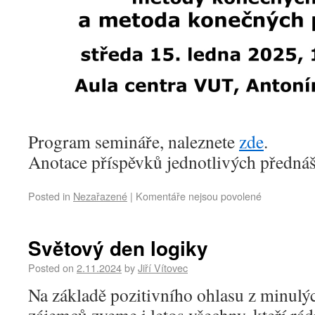
Program semináře, naleznete
zde
.
Anotace příspěvků jednotlivých přednáš
Posted in
Nezařazené
|
Komentáře nejsou povolené
Světový den logiky
Posted on
2.11.2024
by
Jiří Vítovec
Na základě pozitivního ohlasu z minulýc
zájemců zveme i letos všechny, kteří rádi