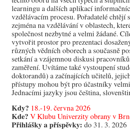
learningu a dalších aplikací informační
vzdělávacím procesu. Pořadatelé chtějí 
zejména na vzdělávání v oblastech, kter
společnost nezbytné a velmi žádané. Cí
vytvořit prostor pro prezentaci dosaže
různých vědních oborech a současně po
setkání a vzájemnou diskusi pracovníků
zaměření. Uvítáme také vystoupení stud
doktorandů) a začínajících učitelů, jeji
přístupy mohou být pro účastníky velmi
Jednacími jazyky jsou čeština, slovenštin
Kdy?
18.-19. června 2026
Kde?
V Klubu Univerzity obrany v Brn
Přihlášky a příspěvky:
do 31. 3. 2026