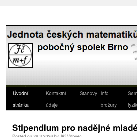
Úvodní
Kontaktní
Stanovy
Info
Sem
stránka
údaje
brožury
fyzi
Stipendium pro nadějné mladé
Posted on
28.3.2026
by
Jiří Vítovec